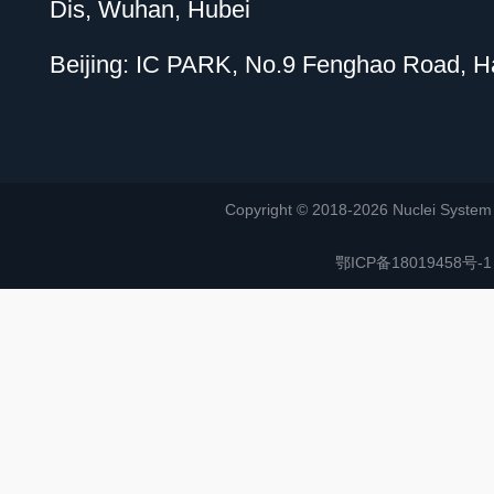
Dis, Wuhan, Hubei
Beijing: IC PARK, No.9 Fenghao Road, Hai
Copyright © 2018-2026 Nuclei System (or
鄂ICP备18019458号-1