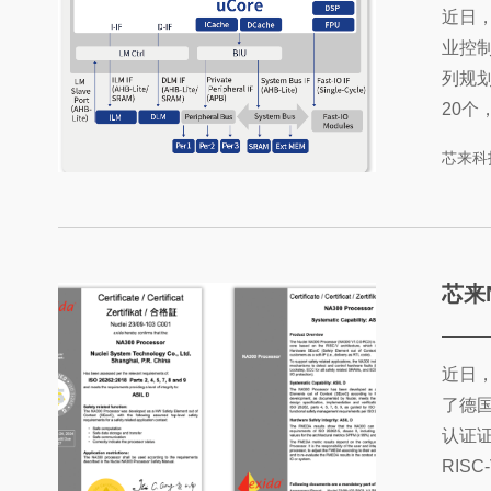
近日
业控制
列规
20
自动
芯来科
GS3
芯来科
度定制，
芯来NA系
近日，
了德国e
认证
RIS