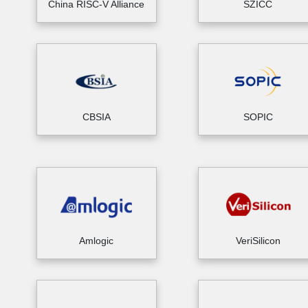
China RISC-V Alliance
SZICC
CBSIA
SOPIC
Amlogic
VeriSilicon