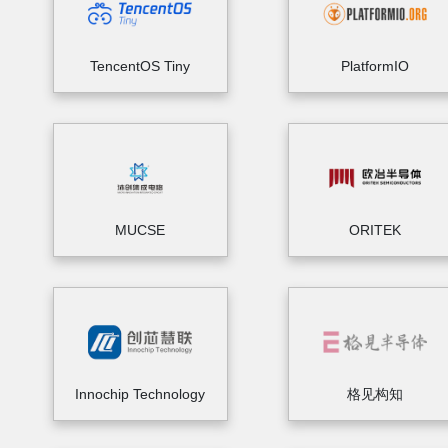
TencentOS Tiny
PlatformIO
MUCSE
ORITEK
Innochip Technology
格见构知