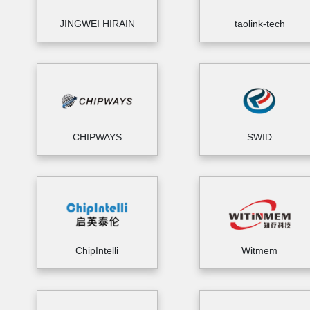
JINGWEI HIRAIN
taolink-tech
CHIPWAYS
SWID
ChipIntelli
Witmem