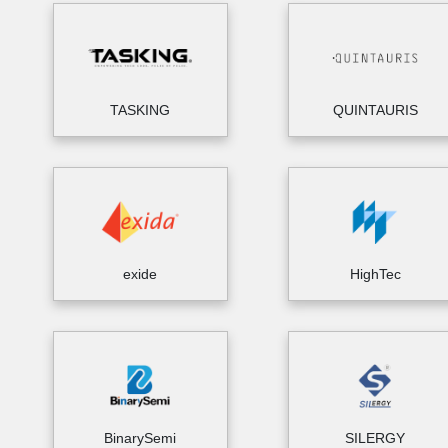
TASKING
QUINTAURIS
exide
HighTec
BinarySemi
SILERGY