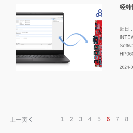
经纬恒润A
近日，
INTE
Sof
HP0
RIS
2024-0
手打
性的
RISC-
1
2
3
4
5
6
7
8
上一页