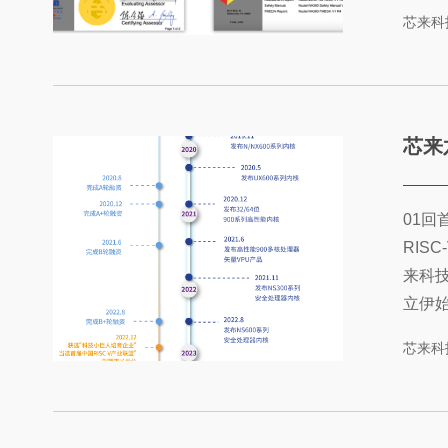
业，N
芯来科
列后第
书的N
芯来六周年
01
RIS
来科
立伊始
VCP
芯来科
技不
RIS
发展成为