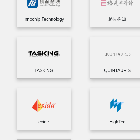
Innochip Technology
格见构知
TASKING
QUINTAURIS
exide
HighTec