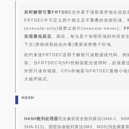
实时解密引擎FRTDEC
允许基于读取请求地址信息实
FRTDEC中可定义四个独立且不重叠的加密区域
(execute-only)或禁止执行(execute-never)。
F
实现最低延迟
。因此，每当某个加密区域的内容发
下文(密钥或初始化向量)重新加密整个区域。
此约束使FRTDEC适用于解密只读数据或代码，例
容。当FRTDEC与SPI控制器配合使用时，必须
外部只读存储器。CPU存储器与FRTDEC遵循小
大端序格式。
HASH
HASH散列处理器
完全兼容安全散列算法(SHA-1、SHA-2
SHA-512)、国密杂凑散列算法SM3、MD5(消息摘