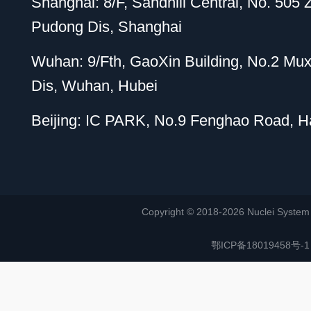
Shanghai: 8/F, Sandhill Central, No. 505
Pudong Dis, Shanghai
Wuhan: 9/Fth, GaoXin Building, No.2 Mu
Dis, Wuhan, Hubei
Beijing: IC PARK, No.9 Fenghao Road, Hai
Copyright © 2018-2026 Nuclei System (or
鄂ICP备18019458号-1