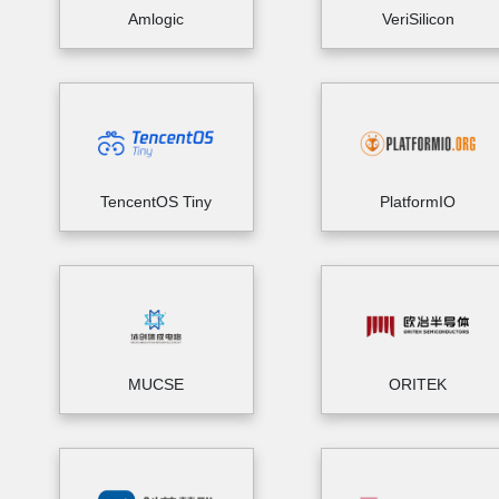
Amlogic
VeriSilicon
TencentOS Tiny
PlatformIO
MUCSE
ORITEK