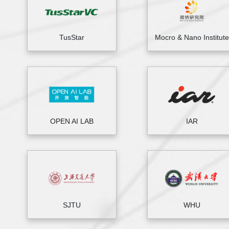
TusStar
Mocro & Nano Institute
OPEN AI LAB
IAR
SJTU
WHU