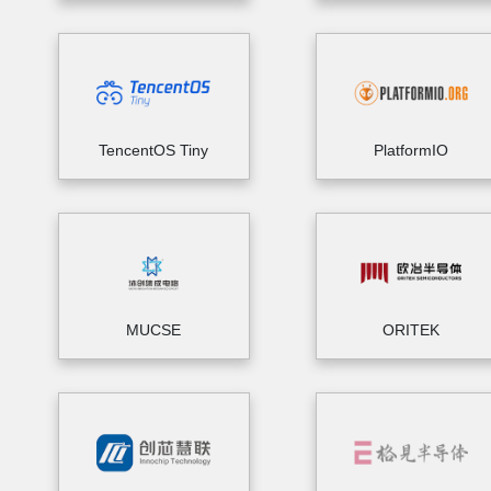
TencentOS Tiny
PlatformIO
MUCSE
ORITEK