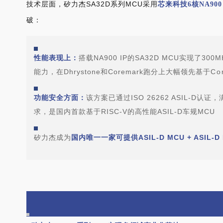
SA32D
MCU
技术层面，矽力杰
系列
采用
芯来科技
6核NA900 
破
：
性能表现上：
搭载
NA900 IP的SA32D MCU实现了
300M
能力
，在
Dhrystone和Coremark跑分上大幅领先基于
Co
功能安全方面：
该方案已通过
ISO 26262 ASIL-
求
，是国内首款基于
RISC-V
的高性能
ASIL-D
车规
MCU
矽力杰成为
国内唯一一家可提供
ASIL-D MCU + ASIL-D