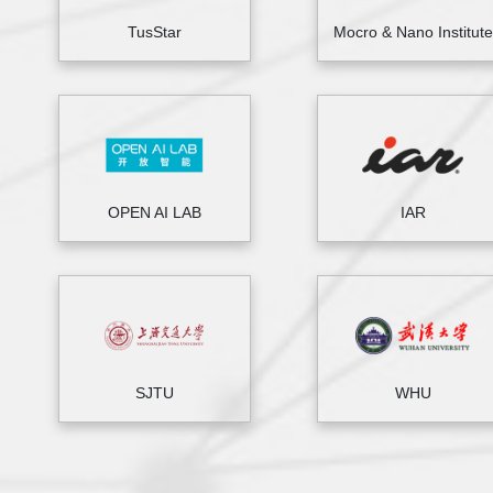
TusStar
Mocro & Nano Institute
OPEN AI LAB
IAR
SJTU
WHU