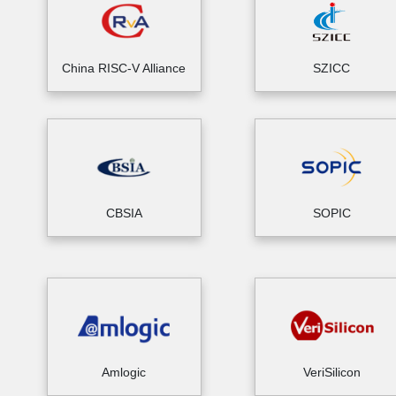
China RISC-V Alliance
SZICC
CBSIA
SOPIC
Amlogic
VeriSilicon