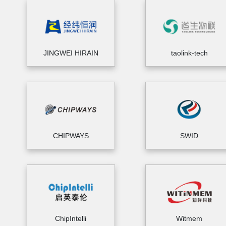
JINGWEI HIRAIN
taolink-tech
CHIPWAYS
SWID
ChipIntelli
Witmem