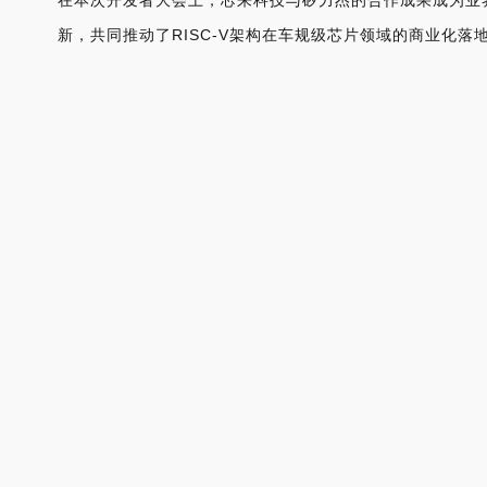
在本次开发者大会上，芯来科技与矽力杰的合作成果成为业
RISC-V
新，共同推动了
架构在车规级芯片领域的商业化落