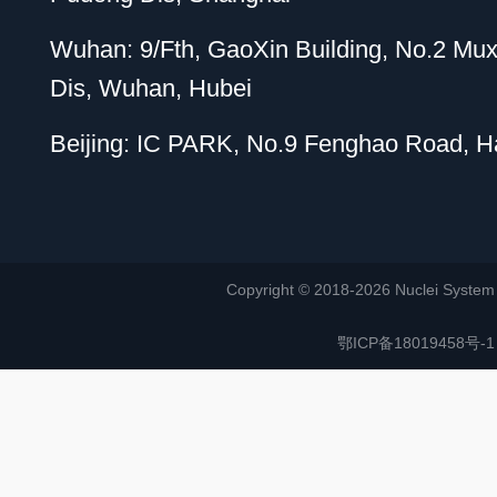
Wuhan: 9/Fth, GaoXin Building, No.2 Mu
Dis, Wuhan, Hubei
Beijing: IC PARK, No.9 Fenghao Road, Hai
Copyright © 2018-2026 Nuclei System (or
鄂ICP备18019458号-1