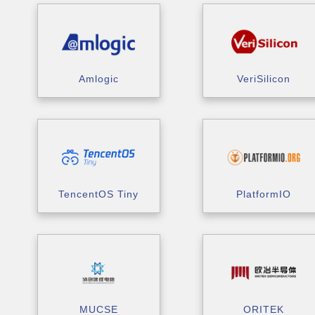
Amlogic
VeriSilicon
TencentOS Tiny
PlatformIO
MUCSE
ORITEK