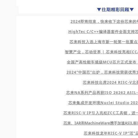
▼往期精彩回顾
▼
2024即将结束，快来收下这份芯来的
HighTec C/C++编译器套件全面支持芯来
芯来科技入选上海市新一轮第一批重点
智慧产业，芯动世界 | 芯来科技亮相ICCAD
全国产高性能车规级MCU芯片正式发布
2024“中国芯”出炉，芯来科技荣获优秀
芯来科技出席2024 RISC-V
芯来NA系列产品再获ISO 26262 ASI
芯来集成开发环境Nuclei Studio 20
芯来RISC-V IP引入兆松ZCC工具链，
芯来、IAR和MachineWare携手加速ASI
芯来科技龙年RISC-V IP“芯