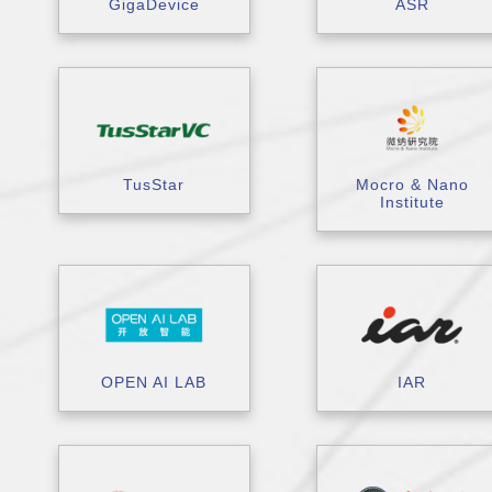
GigaDevice
ASR
TusStar
Mocro & Nano
Institute
OPEN AI LAB
IAR