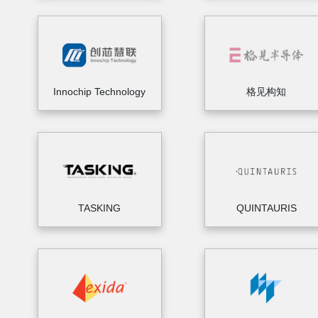
Innochip Technology
格见构知
TASKING
QUINTAURIS