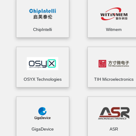
ChipIntelli
Witmem
OSYX Technologies
TIH Microelectronics
GigaDevice
ASR