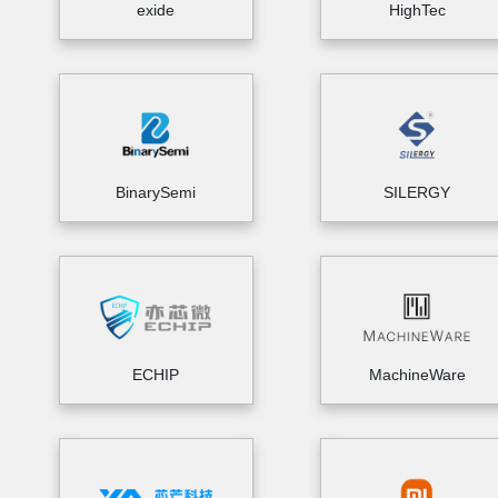
exide
HighTec
BinarySemi
SILERGY
ECHIP
MachineWare