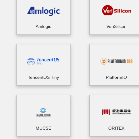
Amlogic
VeriSilicon
TencentOS Tiny
PlatformIO
MUCSE
ORITEK